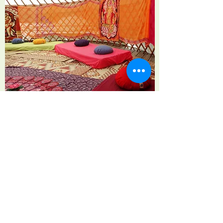
Etoile Rando
N° SIRET
753 758 431 0037
Refuge de Gaudichart
04420 PRADS-HAUTE-BLEONE