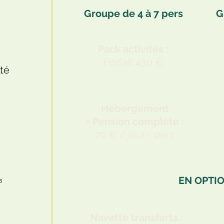
Groupe de 4 à 7 pers
G
Pack activités :
Forfait 430 €
lté
Hébergement
+ Pension complète :
70 € / jour/ pers
EN OPTIO
s
Navette transferts :