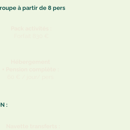
roupe à partir de 8 pers
Pack activités :
Forfait 830 €
Hébergement
+ Pension complète :
60 € / jour/ pers
N :
Navette transferts :