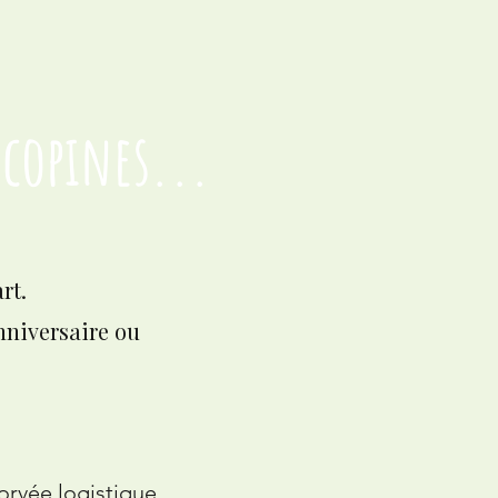
 copines...
rt.
nniversaire ou
orvée logistique.