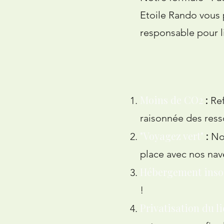
Etoile Rando vous 
responsable pour l
Moins de CO2
:
Ref
raisonnée des resso
"Voyagez vert"
:
No
place avec nos nav
Hébergement insol
!
Privatisation du l