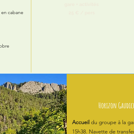
gare + activités
 en cabane
25 € / pers
tobre
Horizon Gaudic
Accueil
du groupe à la gar
15h38. Navette de transfer