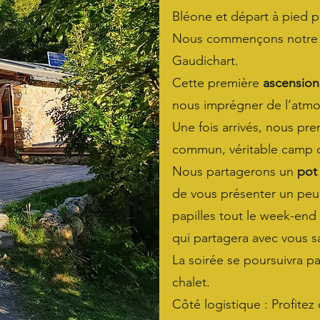
Bléone et départ à pied p
Nous commençons notre i
Gaudichart.
Cette première
ascension
nous imprégner de l’atm
Une fois arrivés, nous pre
commun, véritable camp d
Nous partagerons un
pot
de vous présenter un peu 
papilles tout le week-end
qui partagera avec vous sa
La soirée se poursuivra p
chalet.
Côté logistique : Profitez 