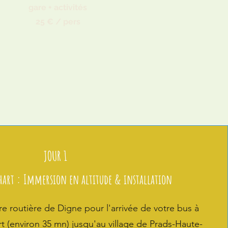
gare + activités
25 € / pers
JOUR 1
hart : Immersion en altitude & installation
e routière de Digne pour l'arrivée de votre bus à
t (environ 35 mn) jusqu'au village de Prads-Haute-